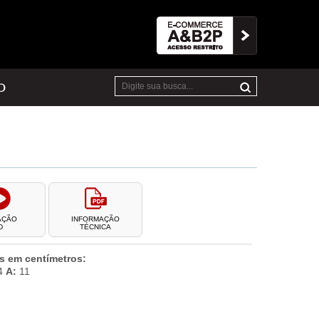
O
AÇÃO
INFORMAÇÃO
D
TÉCNICA
 em centímetros:
4
A:
11