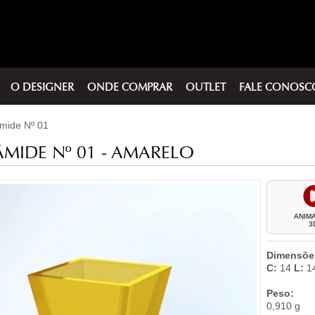
O DESIGNER
ONDE COMPRAR
OUTLET
FALE CONOSC
mide Nº 01
MIDE Nº 01 -
AMARELO
ANIM
3
Dimensões
C:
14
L:
1
Peso:
0,910 g