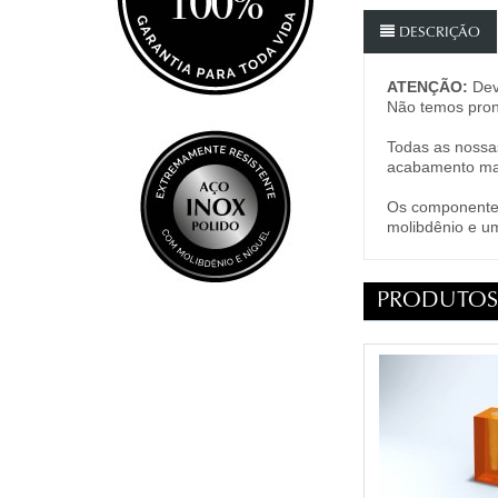
DESCRIÇÃO
ATENÇÃO:
Dev
Não temos pron
Todas as nossas
acabamento manu
Os componentes
molibdênio e um
PRODUTOS 